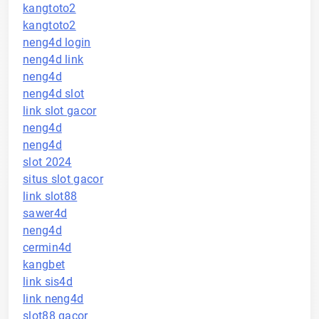
kangtoto2
kangtoto2
neng4d login
neng4d link
neng4d
neng4d slot
link slot gacor
neng4d
neng4d
slot 2024
situs slot gacor
link slot88
sawer4d
neng4d
cermin4d
kangbet
link sis4d
link neng4d
slot88 gacor