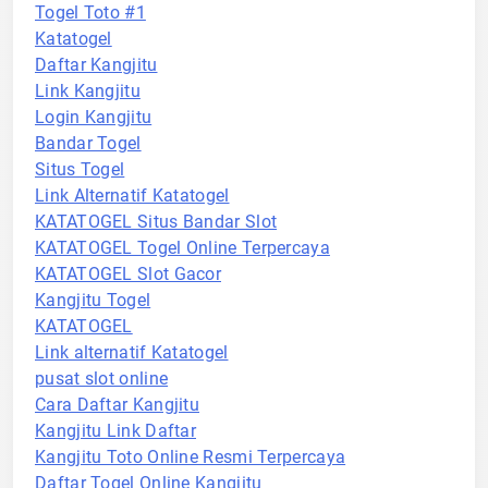
Togel Toto #1
Katatogel
Daftar Kangjitu
Link Kangjitu
Login Kangjitu
Bandar Togel
Situs Togel
Link Alternatif Katatogel
KATATOGEL Situs Bandar Slot
KATATOGEL Togel Online Terpercaya
KATATOGEL Slot Gacor
Kangjitu Togel
KATATOGEL
Link alternatif Katatogel
pusat slot online
Cara Daftar Kangjitu
Kangjitu Link Daftar
Kangjitu Toto Online Resmi Terpercaya
Daftar Togel Online Kangjitu