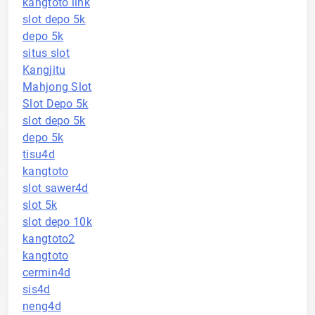
kangtoto link
slot depo 5k
depo 5k
situs slot
Kangjitu
Mahjong Slot
Slot Depo 5k
slot depo 5k
depo 5k
tisu4d
kangtoto
slot sawer4d
slot 5k
slot depo 10k
kangtoto2
kangtoto
cermin4d
sis4d
neng4d