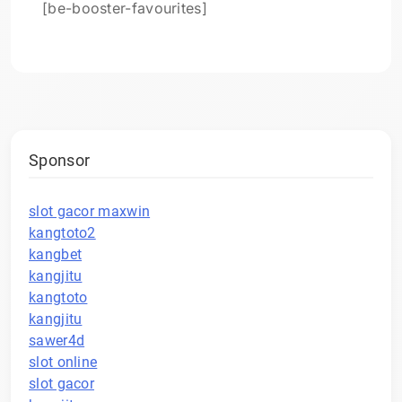
[be-booster-favourites]
Sponsor
slot gacor maxwin
kangtoto2
kangbet
kangjitu
kangtoto
kangjitu
sawer4d
slot online
slot gacor