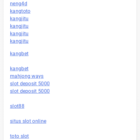
neng4d
kangtoto
kangjitu
kangjitu
kangjitu
kangjitu
kangbet
kangbet
mahjong ways
slot deposit 5000
slot deposit 5000
slot88
situs slot online
toto slot