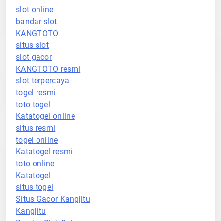
slot online
bandar slot
KANGTOTO
situs slot
slot gacor
KANGTOTO resmi
slot terpercaya
togel resmi
toto togel
Katatogel online
situs resmi
togel online
Katatogel resmi
toto online
Katatogel
situs togel
Situs Gacor Kangjitu
Kangjitu