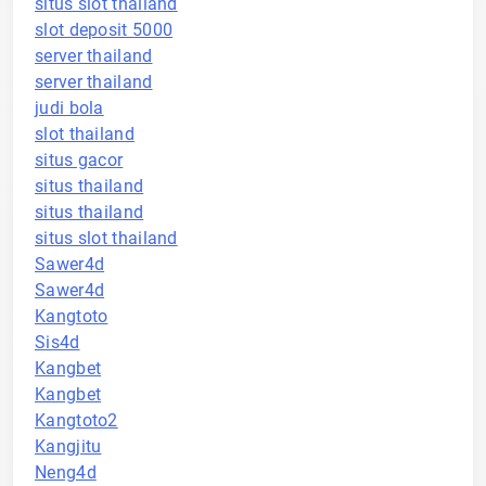
situs slot thailand
slot deposit 5000
server thailand
server thailand
judi bola
slot thailand
situs gacor
situs thailand
situs thailand
situs slot thailand
Sawer4d
Sawer4d
Kangtoto
Sis4d
Kangbet
Kangbet
Kangtoto2
Kangjitu
Neng4d