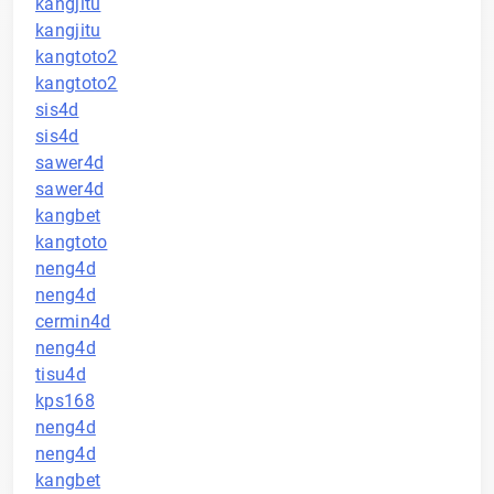
kangjitu
kangjitu
kangtoto2
kangtoto2
sis4d
sis4d
sawer4d
sawer4d
kangbet
kangtoto
neng4d
neng4d
cermin4d
neng4d
tisu4d
kps168
neng4d
neng4d
kangbet