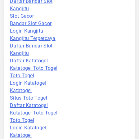
Daftar Bandar Slot
Kangjitu
Slot Gacor
Bandar Slot Gacor
Login Kangjitu
Kangjitu Terpercaya
Daftar Bandar Slot
Kangjitu
Daftar Katatogel
Katatogel Toto Togel
Toto Togel
Login Katatogel
Katatogel
Situs Toto Togel
Daftar Katatogel
Katatogel Toto Togel
Toto Togel
Login Katatogel
Katatogel