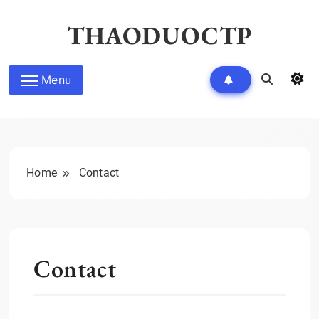
Skip
to
THAODUOCTP
content
Menu
Home
Contact
Contact