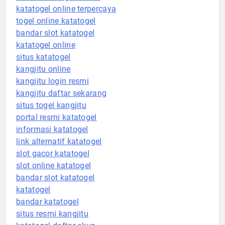
katatogel online terpercaya
togel online katatogel
bandar slot katatogel
katatogel online
situs katatogel
kangjitu online
kangjitu login resmi
kangjitu daftar sekarang
situs togel kangjitu
portal resmi katatogel
informasi katatogel
link alternatif katatogel
slot gacor katatogel
slot online katatogel
bandar slot katatogel
katatogel
bandar katatogel
situs resmi kangjitu