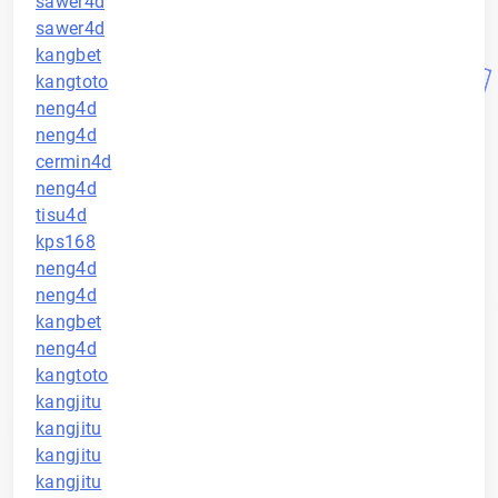
sawer4d
sawer4d
kangbet
kangtoto
neng4d
neng4d
cermin4d
neng4d
tisu4d
kps168
neng4d
neng4d
kangbet
neng4d
kangtoto
kangjitu
kangjitu
kangjitu
kangjitu