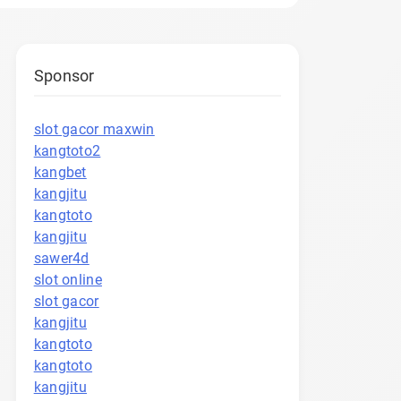
Sponsor
slot gacor maxwin
kangtoto2
kangbet
kangjitu
kangtoto
kangjitu
sawer4d
slot online
slot gacor
kangjitu
kangtoto
kangtoto
kangjitu