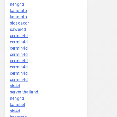
neng4d
kangtoto
kangtoto
slot gacor
sawer4d
cermin4d
cermin4d
cermin4d
cermin4d
cermin4d
cermin4d
cermin4d
cermin4d
sis4d
server thailand
neng4d
kangbet
sis4d