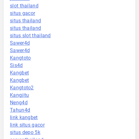
slot thailand
situs gacor
situs thailand
situs thailand
situs slot thailand
Sawer4d
Sawer4d
Kangtoto
Sis4d
Kangbet
Kangbet
Kangtoto2
Kangjitu
Neng4d
Tahun4d
link kangbet
link situs gacor
situs depo 5k