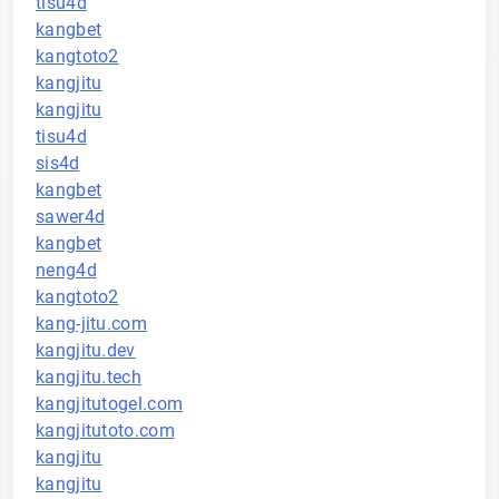
tisu4d
kangbet
kangtoto2
kangjitu
kangjitu
tisu4d
sis4d
kangbet
sawer4d
kangbet
neng4d
kangtoto2
kang-jitu.com
kangjitu.dev
kangjitu.tech
kangjitutogel.com
kangjitutoto.com
kangjitu
kangjitu