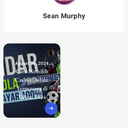
Sean Murphy
August 30, 2024
Cara Memilih
Casino Online
Terpercaya di
Tahun 2024