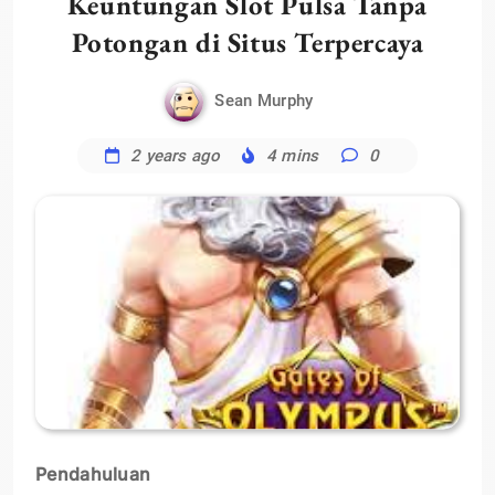
Keuntungan Slot Pulsa Tanpa
Potongan di Situs Terpercaya
Sean Murphy
2 years ago
4 mins
0
Pendahuluan