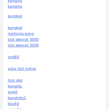
kangjitu
kangjitu
kangbet
kangbet
mahjong ways
slot deposit 5000
slot deposit 5000
slot88
situs slot online
toto slot
kangjitu
sis4d
kangtoto2
tisu4d