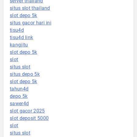
server thailand
situs slot thailand
slot depo 5k
situs gacor hari ini
tisu4d
tisu4d link
kangjitu
slot depo 5k
slot
situs slot
situs depo 5k
slot depo 5k
tahun4d
depo 5k
sawer4d
slot gacor 2025
slot deposit 5000
slot
situs slot