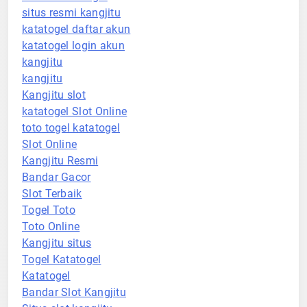
situs resmi kangjitu
katatogel daftar akun
katatogel login akun
kangjitu
kangjitu
Kangjitu slot
katatogel Slot Online
toto togel katatogel
Slot Online
Kangjitu Resmi
Bandar Gacor
Slot Terbaik
Togel Toto
Toto Online
Kangjitu situs
Togel Katatogel
Katatogel
Bandar Slot Kangjitu