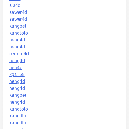
sis4d
sawer4d
sawer4d
kangbet
kangtoto
neng4d
neng4d
cermin4d
neng4d
tisu4d
kps168
neng4d
neng4d
kangbet
neng4d
kangtoto
kangjitu
kangjitu