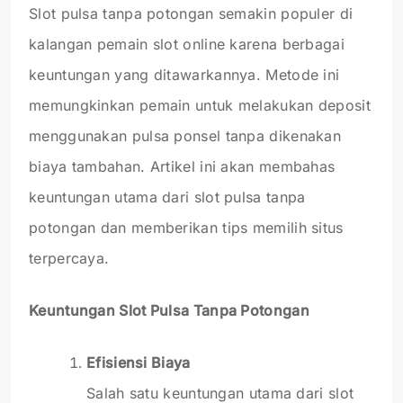
Slot pulsa tanpa potongan semakin populer di
kalangan pemain slot online karena berbagai
keuntungan yang ditawarkannya. Metode ini
memungkinkan pemain untuk melakukan deposit
menggunakan pulsa ponsel tanpa dikenakan
biaya tambahan. Artikel ini akan membahas
keuntungan utama dari slot pulsa tanpa
potongan dan memberikan tips memilih situs
terpercaya.
Keuntungan Slot Pulsa Tanpa Potongan
Efisiensi Biaya
Salah satu keuntungan utama dari slot