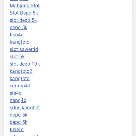
Mahjong Slot
Slot Depo 5k
slot depo 5k
depo 5k
tisu4d
kangtoto
slot sawer4d
slot 5k
slot depo 10k
kangtoto2
kangtoto
cermin4d
sis4d
neng4d
situs kangbet
depo 5k
depo 5k
tisu4d