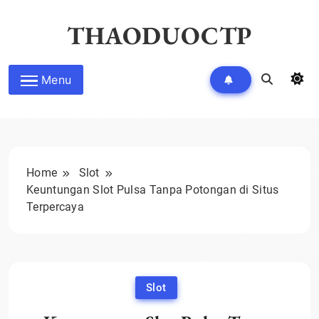
Skip
to
THAODUOCTP
content
Menu
Home
Slot
Keuntungan Slot Pulsa Tanpa Potongan di Situs
Terpercaya
Slot