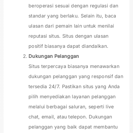
beroperasi sesuai dengan regulasi dan
standar yang berlaku. Selain itu, baca
ulasan dari pemain lain untuk menilai
reputasi situs. Situs dengan ulasan
positif biasanya dapat diandalkan.
Dukungan Pelanggan
Situs terpercaya biasanya menawarkan
dukungan pelanggan yang responsif dan
tersedia 24/7. Pastikan situs yang Anda
pilih menyediakan layanan pelanggan
melalui berbagai saluran, seperti live
chat, email, atau telepon. Dukungan
pelanggan yang baik dapat membantu