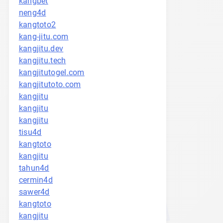
kangbet
neng4d
kangtoto2
kang-jitu.com
kangjitu.dev
kangjitu.tech
kangjitutogel.com
kangjitutoto.com
kangjitu
kangjitu
kangjitu
tisu4d
kangtoto
kangjitu
tahun4d
cermin4d
sawer4d
kangtoto
kangjitu