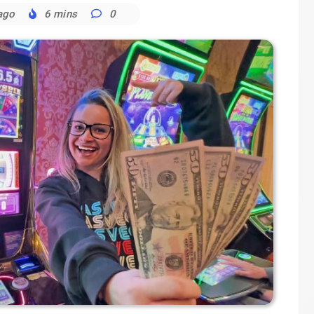
ago
6 mins
0