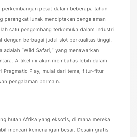
mi perkembangan pesat dalam beberapa tahun
ng perangkat lunak menciptakan pengalaman
alah satu pengembang terkemuka dalam industri
l dengan berbagai judul slot berkualitas tinggi.
a adalah “Wild Safari,” yang menawarkan
ntara. Artikel ini akan membahas lebih dalam
 Pragmatic Play, mulai dari tema, fitur-fitur
lkan pengalaman bermain.
ng hutan Afrika yang eksotis, di mana mereka
bil mencari kemenangan besar. Desain grafis