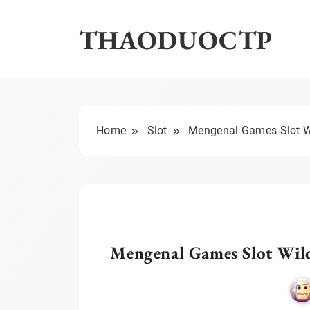
Skip
to
THAODUOCTP
content
Home
Slot
Mengenal Games Slot Wi
Mengenal Games Slot Wild 