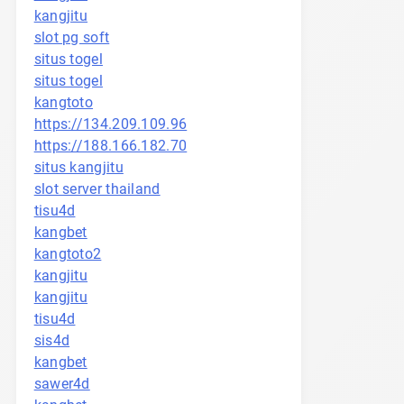
kangjitu
slot pg soft
situs togel
situs togel
kangtoto
https://134.209.109.96
https://188.166.182.70
situs kangjitu
slot server thailand
tisu4d
kangbet
kangtoto2
kangjitu
kangjitu
tisu4d
sis4d
kangbet
sawer4d