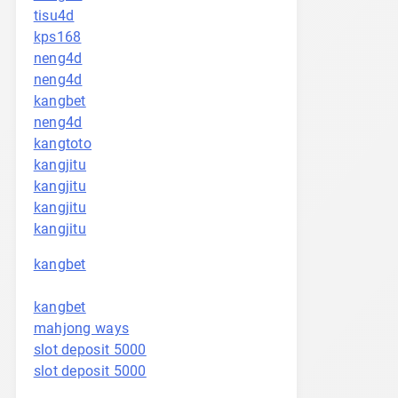
tisu4d
kps168
neng4d
neng4d
kangbet
neng4d
kangtoto
kangjitu
kangjitu
kangjitu
kangjitu
kangbet
kangbet
mahjong ways
slot deposit 5000
slot deposit 5000