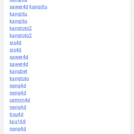
sawer4d
kangjitu
kangjitu
kangjitu
kangtoto2
kangtoto2
sis4d
sis4d
sawer4d
sawer4d
kangbet
kangtoto
neng4d
neng4d
cermin4d
neng4d
tisu4d
kps168
neng4d