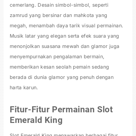
cemerlang. Desain simbol-simbol, seperti
zamrud yang bersinar dan mahkota yang
megah, menambah daya tarik visual permainan.
Musik latar yang elegan serta efek suara yang
menonjolkan suasana mewah dan glamor juga
menyempurnakan pengalaman bermain,
memberikan kesan seolah pemain sedang
berada di dunia glamor yang penuh dengan
harta karun.
Fitur-Fitur Permainan
Slot
Emerald King
Slot Emerald King menawarkan berbagai fitur