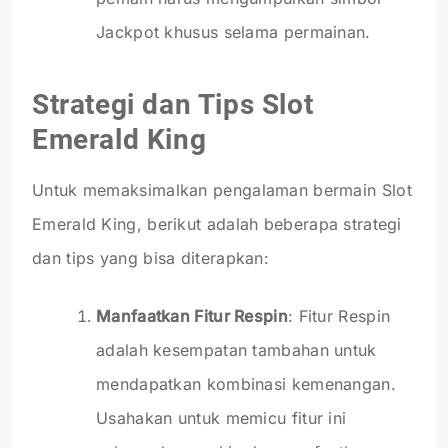
Jackpot khusus selama permainan.
Strategi dan Tips
Slot
Emerald King
Untuk memaksimalkan pengalaman bermain Slot
Emerald King, berikut adalah beberapa strategi
dan tips yang bisa diterapkan:
Manfaatkan Fitur Respin
: Fitur Respin
adalah kesempatan tambahan untuk
mendapatkan kombinasi kemenangan.
Usahakan untuk memicu fitur ini