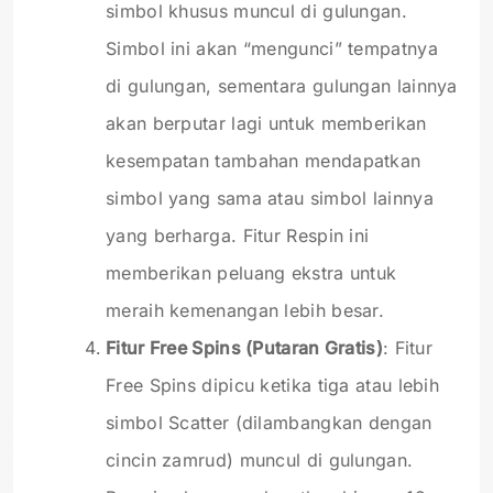
simbol khusus muncul di gulungan.
Simbol ini akan “mengunci” tempatnya
di gulungan, sementara gulungan lainnya
akan berputar lagi untuk memberikan
kesempatan tambahan mendapatkan
simbol yang sama atau simbol lainnya
yang berharga. Fitur Respin ini
memberikan peluang ekstra untuk
meraih kemenangan lebih besar.
Fitur Free Spins (Putaran Gratis)
: Fitur
Free Spins dipicu ketika tiga atau lebih
simbol Scatter (dilambangkan dengan
cincin zamrud) muncul di gulungan.