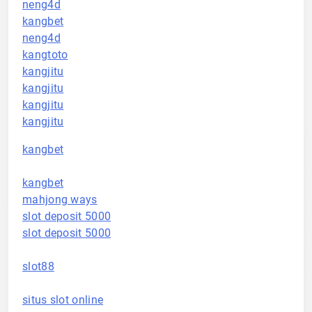
neng4d
kangbet
neng4d
kangtoto
kangjitu
kangjitu
kangjitu
kangjitu
kangbet
kangbet
mahjong ways
slot deposit 5000
slot deposit 5000
slot88
situs slot online