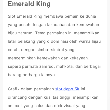
Emerald King
Slot Emerald King membawa pemain ke dunia
yang penuh dengan keindahan dan kemewahan
hijau zamrud. Tema permainan ini menampilkan
latar belakang yang didominasi oleh warna hijau
cerah, dengan simbol-simbol yang
mencerminkan kemewahan dan kekayaan,
seperti permata zamrud, mahkota, dan berbagai
barang berharga lainnya.
Grafik dalam permainan
slot depo 5k
ini
dirancang dengan kualitas tinggi, menampilkan
animasi yang halus dan efek visual yang