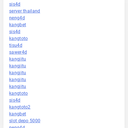
sis4d
server thailand
neng4d
kangbet
sis4d
kangtoto
tisu4d
sawer4d
kangjitu
kangjitu
kangjitu
kangjitu
kangjitu
kangtoto
sis4d
kangtoto2
kangbet
slot depo 5000
neng4d