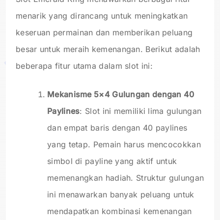
menarik yang dirancang untuk meningkatkan
keseruan permainan dan memberikan peluang
besar untuk meraih kemenangan. Berikut adalah
beberapa fitur utama dalam slot ini:
Mekanisme 5×4 Gulungan dengan 40
Paylines
: Slot ini memiliki lima gulungan
dan empat baris dengan 40 paylines
yang tetap. Pemain harus mencocokkan
simbol di payline yang aktif untuk
memenangkan hadiah. Struktur gulungan
ini menawarkan banyak peluang untuk
mendapatkan kombinasi kemenangan