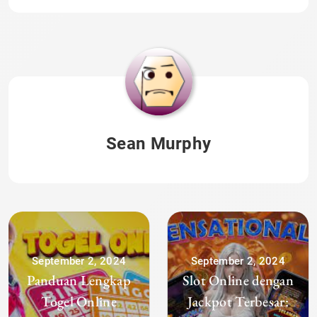
Sean Murphy
September 2, 2024
September 2, 2024
Panduan Lengkap
Slot Online dengan
Togel Online
Jackpot Terbesar: