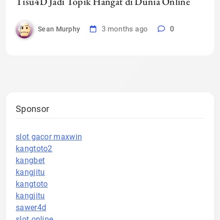
Tisu4D Jadi Topik Hangat di Dunia Online
3 months ago
0
Sean Murphy
Sponsor
slot gacor maxwin
kangtoto2
kangbet
kangjitu
kangtoto
kangjitu
sawer4d
slot online