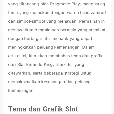
yang dirancang oleh Pragmatic Play, mengusung
tema yang memukau dengan warna hijau zamrud
dan simbol-simbol yang menawan. Permainan ini
menawarkan pengalaman bermain yang memikat
dengan berbagai fitur menarik yang dapat
meningkatkan peluang kemenangan. Dalam
artikel ini, kita akan membahas tema dan grafik
dari Slot Emerald King, fitur-fitur yang
ditawarkan, serta beberapa strategi untuk
memaksimalkan kesenangan dan peluang
kemenangan.
Tema dan Grafik
Slot