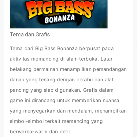
Tema dan Grafis
Tema dari Big Bass Bonanza berpusat pada
aktivitas memancing di alam terbuka. Latar
belakang permainan menampilkan pemandangan
danau yang tenang dengan perahu dan alat
pancing yang siap digunakan. Grafis dalam
game ini dirancang untuk memberikan nuansa
yang menyegarkan dan mendalam, menampilkan
simbol-simbol terkait memancing yang
berwarna-warni dan detil.