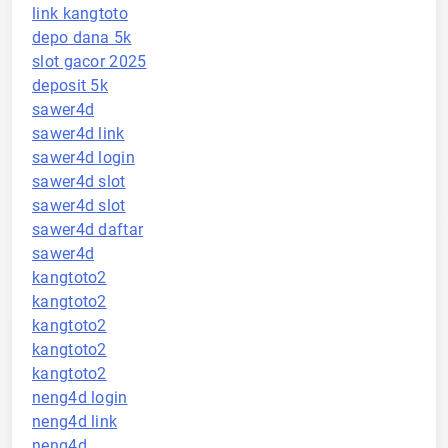
link kangtoto
depo dana 5k
slot gacor 2025
deposit 5k
sawer4d
sawer4d link
sawer4d login
sawer4d slot
sawer4d slot
sawer4d daftar
sawer4d
kangtoto2
kangtoto2
kangtoto2
kangtoto2
kangtoto2
neng4d login
neng4d link
neng4d