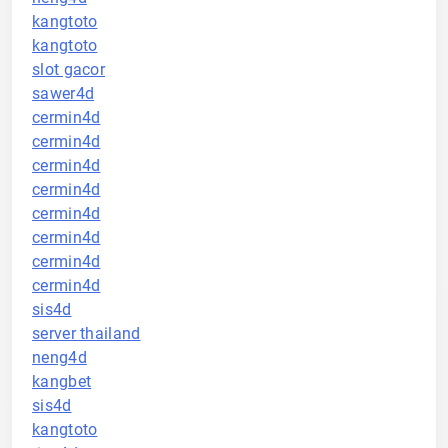
kangtoto
kangtoto
slot gacor
sawer4d
cermin4d
cermin4d
cermin4d
cermin4d
cermin4d
cermin4d
cermin4d
cermin4d
sis4d
server thailand
neng4d
kangbet
sis4d
kangtoto