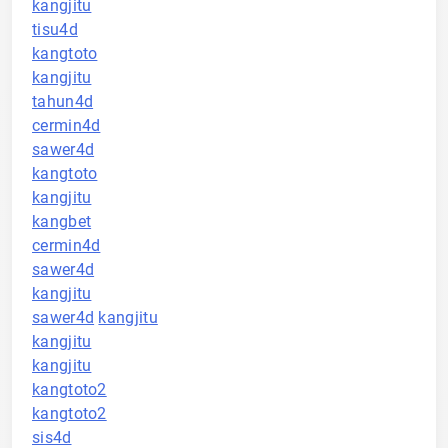
kangjitu
tisu4d
kangtoto
kangjitu
tahun4d
cermin4d
sawer4d
kangtoto
kangjitu
kangbet
cermin4d
sawer4d
kangjitu
sawer4d
kangjitu
kangjitu
kangjitu
kangtoto2
kangtoto2
sis4d