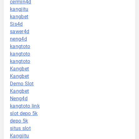
cermin4d
kangjitu
kangbet
Sis4d
sawer4d
neng4d
kangtoto
kangtoto
kangtoto
Kangbet
Kangbet
Demo Slot
Kangbet
Neng4d
kangtoto link
slot depo 5k
depo 5k
situs slot
Kangjitu