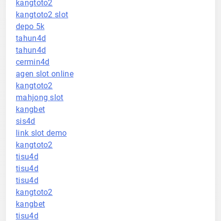
kangtoto2
kangtoto2 slot
depo 5k
tahun4d
tahun4d
cermin4d
agen slot online
kangtoto2
mahjong slot
kangbet
sis4d
link slot demo
kangtoto2
tisu4d
tisu4d
tisu4d
kangtoto2
kangbet
tisu4d