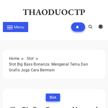
Skip
to
THAODUOCTP
content
Menu
Home
Slot
Slot Big Bass Bonanza: Mengenal Tema Dan
Grafis Juga Cara Bermain
Slot