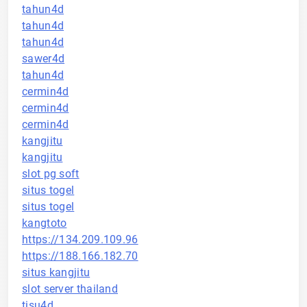
tahun4d
tahun4d
tahun4d
sawer4d
tahun4d
cermin4d
cermin4d
cermin4d
kangjitu
kangjitu
slot pg soft
situs togel
situs togel
kangtoto
https://134.209.109.96
https://188.166.182.70
situs kangjitu
slot server thailand
tisu4d