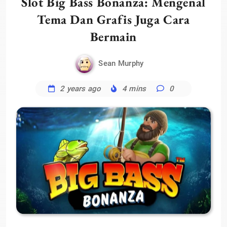
Slot Big Bass Bonanza: Mengenal
Tema Dan Grafis Juga Cara
Bermain
Sean Murphy
2 years ago
4 mins
0