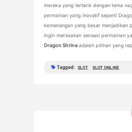
mereka yang tertarik dengan tema nag
permainan yang inovatif seperti Drago
kemenangan yang besar menjadikan pe
ingin merasakan sensasi permainan ya
Dragon Shrine
adalah pilihan yang tep
Tagged:
SLOT
SLOT ONLINE