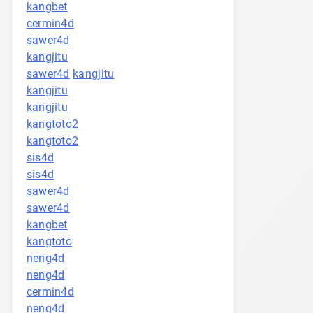
kangbet
cermin4d
sawer4d
kangjitu
sawer4d
kangjitu
kangjitu
kangjitu
kangtoto2
kangtoto2
sis4d
sis4d
sawer4d
sawer4d
kangbet
kangtoto
neng4d
neng4d
cermin4d
neng4d