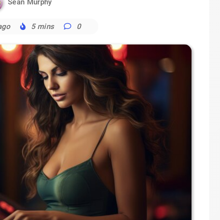
Sean Murphy
ago
5 mins
0