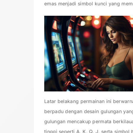
emas menjadi simbol kunci yang mem
Latar belakang permainan ini berwarn
berpadu dengan desain gulungan yang
gulungan mencakup permata berkilauan
tinggi seperti A, K, Q, J, serta simb