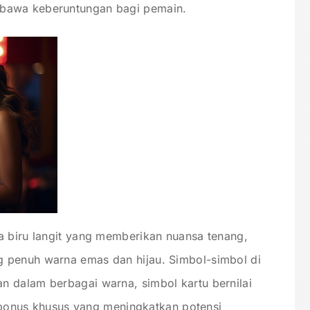
bawa keberuntungan bagi pemain.
a biru langit yang memberikan nuansa tenang,
 penuh warna emas dan hijau. Simbol-simbol di
 dalam berbagai warna, simbol kartu bernilai
ol bonus khusus yang meningkatkan potensi