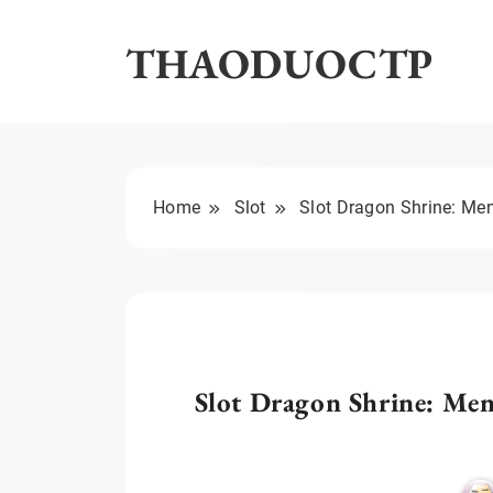
Skip
to
THAODUOCTP
content
Home
Slot
Slot Dragon Shrine: Me
Slot Dragon Shrine: Men