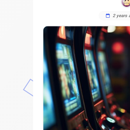
2 years 