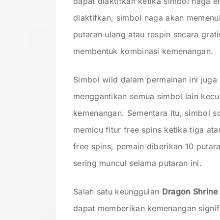
dapat diaktifkan ketika simbol naga e
diaktifkan, simbol naga akan memenu
putaran ulang atau respin secara gra
membentuk kombinasi kemenangan.
Simbol wild dalam permainan ini juga
menggantikan semua simbol lain kecua
kemenangan. Sementara itu, simbol sc
memicu fitur free spins ketika tiga at
free spins, pemain diberikan 10 putara
sering muncul selama putaran ini.
Salah satu keunggulan
Dragon Shrine
dapat memberikan kemenangan signifika