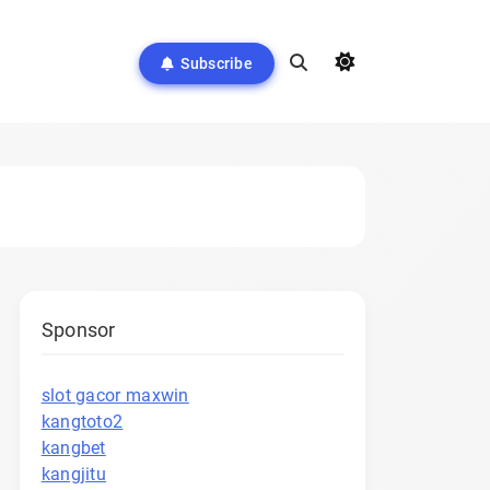
Subscribe
Sponsor
slot gacor maxwin
kangtoto2
kangbet
kangjitu