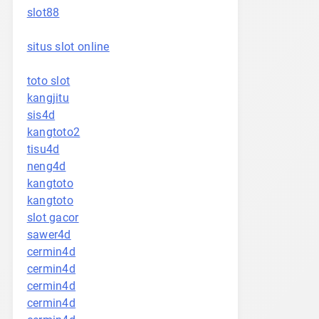
slot88
situs slot online
toto slot
kangjitu
sis4d
kangtoto2
tisu4d
neng4d
kangtoto
kangtoto
slot gacor
sawer4d
cermin4d
cermin4d
cermin4d
cermin4d