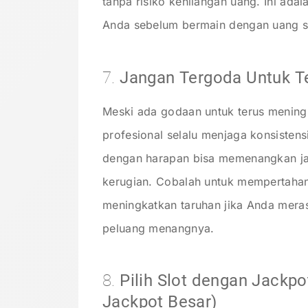
tanpa risiko kehilangan uang. Ini ada
Anda sebelum bermain dengan uang 
7.
Jangan Tergoda Untuk T
Meski ada godaan untuk terus mening
profesional selalu menjaga konsisten
dengan harapan bisa memenangkan jac
kerugian. Cobalah untuk mempertahan
meningkatkan taruhan jika Anda mer
peluang menangnya.
8.
Pilih Slot dengan Jackpo
Jackpot Besar)