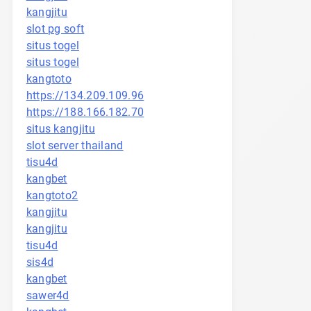
kangjitu
slot pg soft
situs togel
situs togel
kangtoto
https://134.209.109.96
https://188.166.182.70
situs kangjitu
slot server thailand
tisu4d
kangbet
kangtoto2
kangjitu
kangjitu
tisu4d
sis4d
kangbet
sawer4d