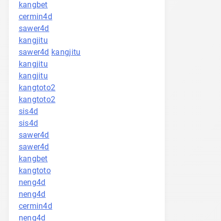
kangbet
cermin4d
sawer4d
kangjitu
sawer4d
kangjitu
kangjitu
kangjitu
kangtoto2
kangtoto2
sis4d
sis4d
sawer4d
sawer4d
kangbet
kangtoto
neng4d
neng4d
cermin4d
neng4d