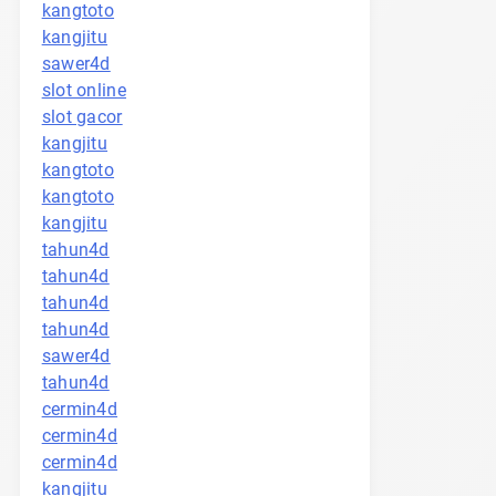
kangtoto
kangjitu
sawer4d
slot online
slot gacor
kangjitu
kangtoto
kangtoto
kangjitu
tahun4d
tahun4d
tahun4d
tahun4d
sawer4d
tahun4d
cermin4d
cermin4d
cermin4d
kangjitu