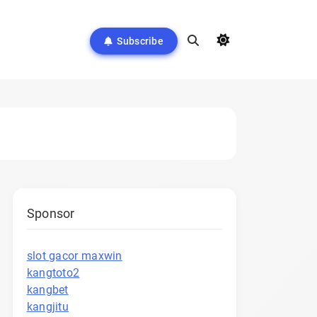
Subscribe
Sponsor
slot gacor maxwin
kangtoto2
kangbet
kangjitu