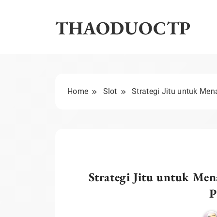
Skip
to
THAODUOCTP
content
Home
Slot
Strategi Jitu untuk Men
Strategi Jitu untuk Men
P